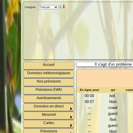
Langue:
Il s'agit d'un problèm
Accueil
Données météorologiques
Nos prévisions
Prévisions EWN
En ligne pour
qui
coun
00:00
bot.
Avertissements
00:07
hbot
Données en direct
---
crawl
---
guest
Mesonet
---
/bot
Cartes
---
guest
Prévisions
---
hbot