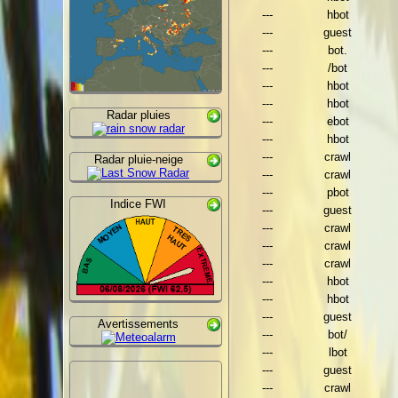
---
hbot
---
guest
---
bot.
---
/bot
---
hbot
---
hbot
Radar pluies
---
ebot
---
hbot
---
crawl
Radar pluie-neige
---
crawl
---
pbot
Indice FWI
---
guest
---
crawl
---
crawl
---
crawl
---
hbot
---
hbot
---
guest
Avertissements
---
bot/
---
lbot
---
guest
---
crawl