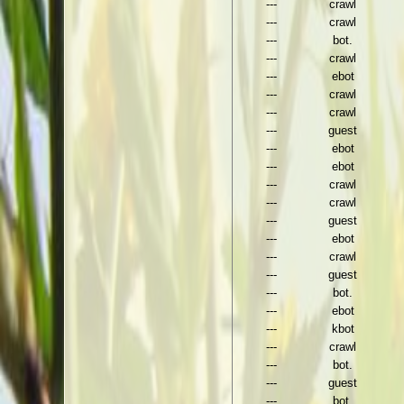
---
crawl
---
crawl
---
bot.
---
crawl
---
ebot
---
crawl
---
crawl
---
guest
---
ebot
---
ebot
---
crawl
---
crawl
---
guest
---
ebot
---
crawl
---
guest
---
bot.
---
ebot
---
kbot
---
crawl
---
bot.
---
guest
---
bot.