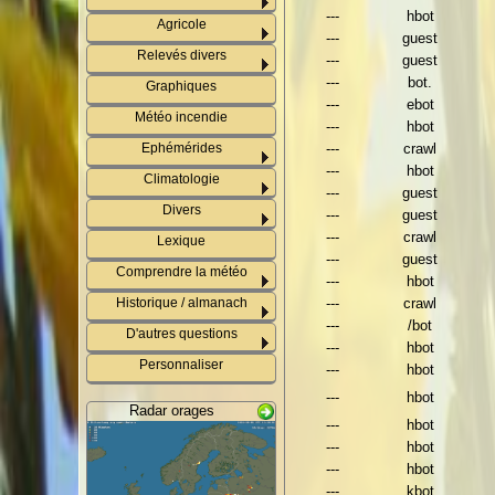
---
hbot
Agricole
---
guest
Relevés divers
---
guest
---
bot.
Graphiques
---
ebot
Météo incendie
---
hbot
Ephémérides
---
crawl
---
hbot
Climatologie
---
guest
Divers
---
guest
---
crawl
Lexique
---
guest
Comprendre la météo
---
hbot
Historique / almanach
---
crawl
---
/bot
D'autres questions
---
hbot
Personnaliser
---
hbot
---
hbot
Radar orages
---
hbot
---
hbot
---
hbot
---
kbot