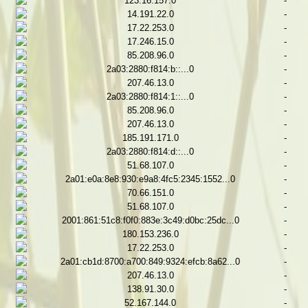
123.16.157.0
-
14.191.22.0
-
17.22.253.0
-
17.246.15.0
-
85.208.96.0
-
2a03:2880:f814:b::...0
-
207.46.13.0
-
2a03:2880:f814:1::...0
-
85.208.96.0
-
207.46.13.0
-
185.191.171.0
-
2a03:2880:f814:d::...0
-
51.68.107.0
-
2a01:e0a:8e8:930:e9a8:4fc5:2345:1552...0
-
70.66.151.0
-
51.68.107.0
-
2001:861:51c8:f0f0:883e:3c49:d0bc:25dc...0
-
180.153.236.0
-
17.22.253.0
-
2a01:cb1d:8700:a700:849:9324:efcb:8a62...0
-
207.46.13.0
-
138.91.30.0
-
52.167.144.0
-