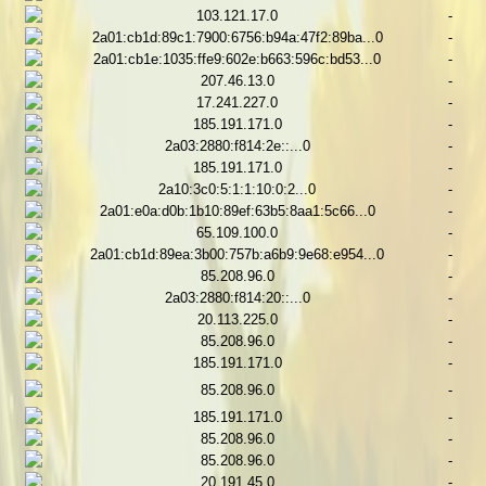
103.121.17.0
-
2a01:cb1d:89c1:7900:6756:b94a:47f2:89ba...0
-
2a01:cb1e:1035:ffe9:602e:b663:596c:bd53...0
-
207.46.13.0
-
17.241.227.0
-
185.191.171.0
-
2a03:2880:f814:2e::...0
-
185.191.171.0
-
2a10:3c0:5:1:1:10:0:2...0
-
2a01:e0a:d0b:1b10:89ef:63b5:8aa1:5c66...0
-
65.109.100.0
-
2a01:cb1d:89ea:3b00:757b:a6b9:9e68:e954...0
-
85.208.96.0
-
2a03:2880:f814:20::...0
-
20.113.225.0
-
85.208.96.0
-
185.191.171.0
-
85.208.96.0
-
185.191.171.0
-
85.208.96.0
-
85.208.96.0
-
20.191.45.0
-