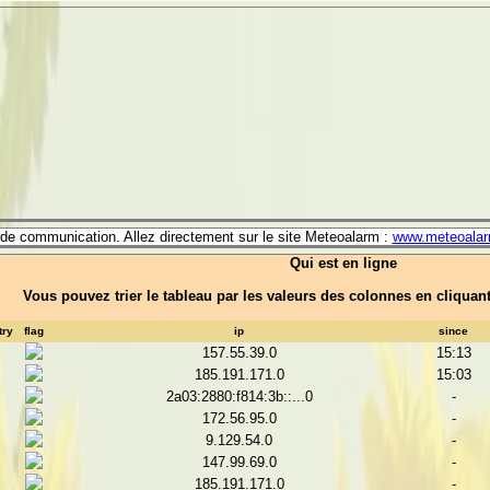
e de communication. Allez directement sur le site Meteoalarm :
www.meteoalar
Qui est en ligne
Vous pouvez trier le tableau par les valeurs des colonnes en cliquan
try
flag
ip
since
157.55.39.0
15:13
185.191.171.0
15:03
2a03:2880:f814:3b::...0
-
172.56.95.0
-
9.129.54.0
-
147.99.69.0
-
185.191.171.0
-