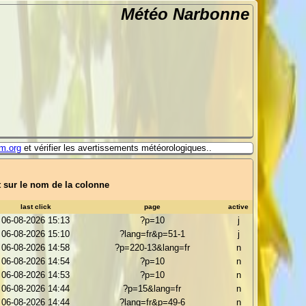
Météo Narbonne
m.org
et vérifier les avertissements météorologiques..
t sur le nom de la colonne
last click
page
active
06-08-2026 15:13
?p=10
j
06-08-2026 15:10
?lang=fr&p=51-1
j
06-08-2026 14:58
?p=220-13&lang=fr
n
06-08-2026 14:54
?p=10
n
06-08-2026 14:53
?p=10
n
06-08-2026 14:44
?p=15&lang=fr
n
06-08-2026 14:44
?lang=fr&p=49-6
n