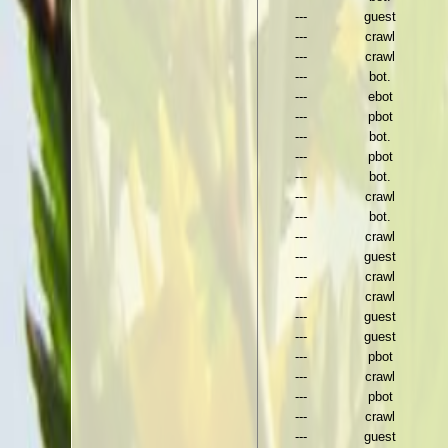
---
guest
---
crawl
---
crawl
---
bot.
---
ebot
---
pbot
---
bot.
---
pbot
---
bot.
---
crawl
---
bot.
---
crawl
---
guest
---
crawl
---
crawl
---
guest
---
guest
---
pbot
---
crawl
---
pbot
---
crawl
---
guest