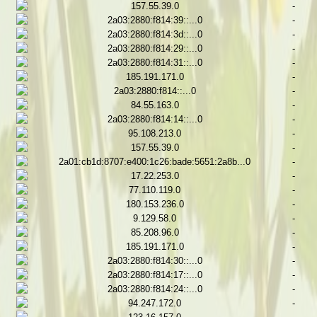
157.55.39.0
-
2a03:2880:f814:39::...0
-
2a03:2880:f814:3d::...0
-
2a03:2880:f814:29::...0
-
2a03:2880:f814:31::...0
-
185.191.171.0
-
2a03:2880:f814::...0
-
84.55.163.0
-
2a03:2880:f814:14::...0
-
95.108.213.0
-
157.55.39.0
-
2a01:cb1d:8707:e400:1c26:bade:5651:2a8b...0
-
17.22.253.0
-
77.110.119.0
-
180.153.236.0
-
9.129.58.0
-
85.208.96.0
-
185.191.171.0
-
2a03:2880:f814:30::...0
-
2a03:2880:f814:17::...0
-
2a03:2880:f814:24::...0
-
94.247.172.0
-