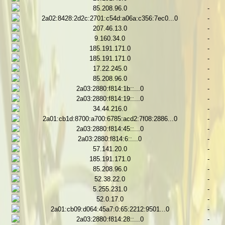
85.208.96.0
-
2a02:8428:2d2c:2701:c54d:a06a:c356:7ec0...0
-
207.46.13.0
-
9.160.34.0
-
185.191.171.0
-
185.191.171.0
-
17.22.245.0
-
85.208.96.0
-
2a03:2880:f814:1b::...0
-
2a03:2880:f814:19::...0
-
34.44.216.0
-
2a01:cb1d:8700:a700:6785:acd2:7f08:2886...0
-
2a03:2880:f814:45::...0
-
2a03:2880:f814:6::...0
-
57.141.20.0
-
185.191.171.0
-
85.208.96.0
-
52.38.22.0
-
5.255.231.0
-
52.0.17.0
-
2a01:cb09:d064:45a7:0:65:2212:9501...0
-
2a03:2880:f814:28::...0
-