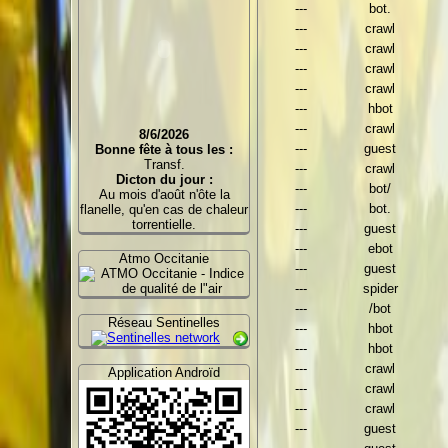
---
bot.
---
crawl
---
crawl
---
crawl
---
crawl
---
hbot
---
crawl
8/6/2026
---
guest
Bonne fête à tous les :
Transf.
---
crawl
Dicton du jour :
---
bot/
Au mois d'août n'ôte la
---
bot.
flanelle, qu'en cas de chaleur
torrentielle.
---
guest
---
ebot
Atmo Occitanie
---
guest
---
spider
---
/bot
Réseau Sentinelles
---
hbot
---
hbot
---
crawl
Application Androïd
---
crawl
---
crawl
---
guest