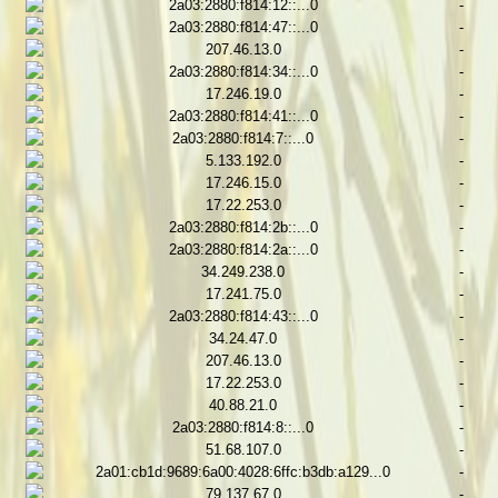
2a03:2880:f814:12::...0
-
2a03:2880:f814:47::...0
-
207.46.13.0
-
2a03:2880:f814:34::...0
-
17.246.19.0
-
2a03:2880:f814:41::...0
-
2a03:2880:f814:7::...0
-
5.133.192.0
-
17.246.15.0
-
17.22.253.0
-
2a03:2880:f814:2b::...0
-
2a03:2880:f814:2a::...0
-
34.249.238.0
-
17.241.75.0
-
2a03:2880:f814:43::...0
-
34.24.47.0
-
207.46.13.0
-
17.22.253.0
-
40.88.21.0
-
2a03:2880:f814:8::...0
-
51.68.107.0
-
2a01:cb1d:9689:6a00:4028:6ffc:b3db:a129...0
-
79.137.67.0
-