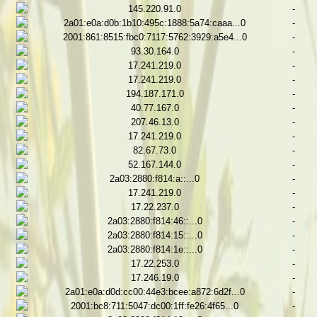
145.220.91.0
-
2a01:e0a:d0b:1b10:495c:1888:5a74:caaa...0
-
2001:861:8515:fbc0:7117:5762:3929:a5e4...0
-
93.30.164.0
-
17.241.219.0
-
17.241.219.0
-
194.187.171.0
-
40.77.167.0
-
207.46.13.0
-
17.241.219.0
-
82.67.73.0
-
52.167.144.0
-
2a03:2880:f814:a::...0
-
17.241.219.0
-
17.22.237.0
-
2a03:2880:f814:46::...0
-
2a03:2880:f814:15::...0
-
2a03:2880:f814:1e::...0
-
17.22.253.0
-
17.246.19.0
-
2a01:e0a:d0d:cc00:44e3:bcee:a872:6d2f...0
-
2001:bc8:711:5047:dc00:1ff:fe26:4f65...0
-