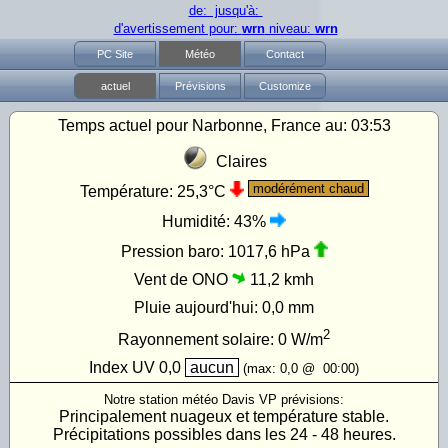
de: jusqu'à:
d'avertissement pour:
wrn
niveau:
wrn
PC Site
Météo
Contact
actuel
Prévisions
Customize
Temps actuel pour Narbonne, France au:
03:53
Claires
modérément chaud
Température:
25,3°C
Humidité:
43%
Pression baro:
1017,6 hPa
Vent de ONO
11,2 kmh
Pluie aujourd'hui:
0,0 mm
2
Rayonnement solaire:
0
W/m
Index UV
0,0
aucun
(max:
0,0
@
00:00
)
Notre station météo Davis VP prévisions:
Principalement nuageux et température stable.
Précipitations possibles dans les 24 - 48 heures.