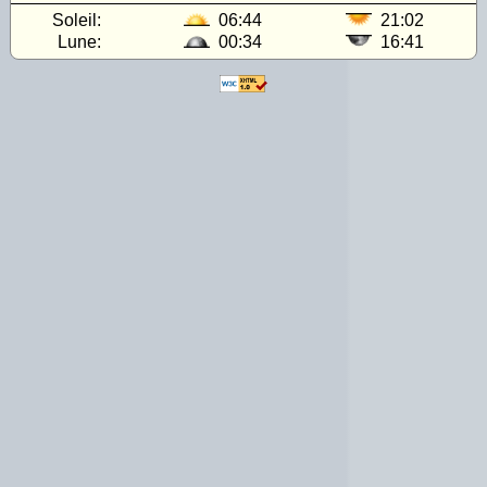
Soleil:
06:44
21:02
Lune:
00:34
16:41