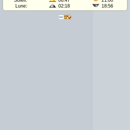
Soleil:
06:47
21:00
Lune:
02:18
18:56