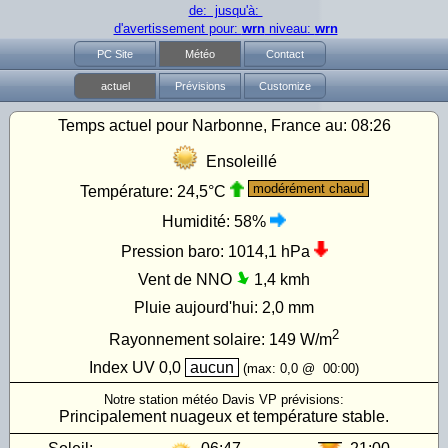
de: jusqu'à:
d'avertissement pour:
wrn
niveau:
wrn
PC Site
Météo
Contact
actuel
Prévisions
Customize
Temps actuel pour Narbonne, France au:
08:26
Ensoleillé
modérément chaud
Température:
24,5°C
Humidité:
58%
Pression baro:
1014,1 hPa
Vent de NNO
1,4 kmh
Pluie aujourd'hui:
2,0 mm
2
Rayonnement solaire:
149
W/m
Index UV
0,0
aucun
(max:
0,0
@
00:00
)
Notre station météo Davis VP prévisions:
Principalement nuageux et température stable.