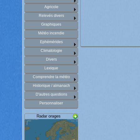
Agricole
Relevés divers
Graphiques
Météo incendie
Ephémérides
Climatologie
Divers
Lexique
Comprendre la météo
Historique / almanach
D'autres questions
Personnaliser
Radar orages