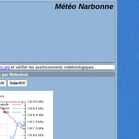
Météo Narbonne
m.org
et vérifier les avertissements météorologiques..
s par Meteohub
 UV
Solar/UV