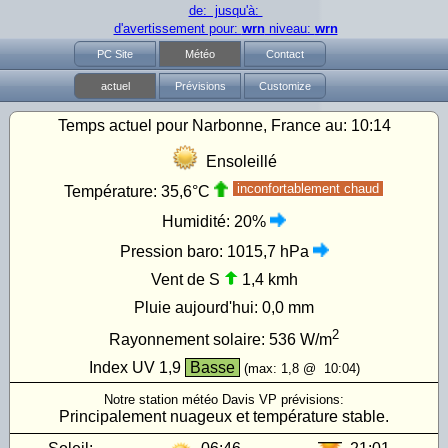
de: jusqu'à:
d'avertissement pour:
wrn
niveau:
wrn
PC Site
Météo
Contact
actuel
Prévisions
Customize
Temps actuel pour Narbonne, France au:
10:14
Ensoleillé
inconfortablement chaud
Température:
35,6°C
Humidité:
20%
Pression baro:
1015,7 hPa
Vent de S
1,4 kmh
Pluie aujourd'hui:
0,0 mm
2
Rayonnement solaire:
536
W/m
Index UV
1,9
Basse
(max:
1,8
@
10:04
)
Notre station météo Davis VP prévisions:
Principalement nuageux et température stable.