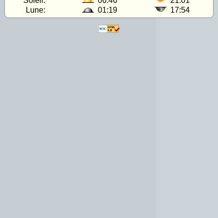
Soleil:
06:46
21:01
Lune:
01:19
17:54