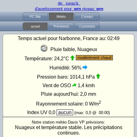
de: jusqu'à:
d'avertissement pour:
wrn
niveau:
wrn
PC Site
Météo
Contact
actuel
Prévisions
Customize
Temps actuel pour Narbonne, France au:
02:49
Pluie faible, Nuageux
modérément chaud
Température:
24,2°C
Humidité:
56%
Pression baro:
1014,1 hPa
Vent de OSO
1,4 kmh
Pluie aujourd'hui:
2,0 mm
2
Rayonnement solaire:
0
W/m
Index UV
0,0
aucun
(max:
0,0
@
00:00
)
Notre station météo Davis VP prévisions:
Nuageux et température stable. Les précipitations
continues.