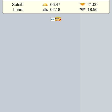
Soleil:
06:47
21:00
Lune:
02:18
18:56