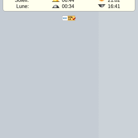
Soleil:
06:44
21:02
Lune:
00:34
16:41