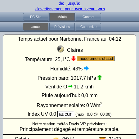
de: jusqu'à:
d'avertissement pour:
wrn
niveau:
wrn
PC Site
Météo
Contact
actuel
Prévisions
Customize
Temps actuel pour Narbonne, France au:
04:12
Claires
modérément chaud
Température:
25,1°C
Humidité:
43%
Pression baro:
1017,7 hPa
Vent de O
11,2 kmh
Pluie aujourd'hui:
0,0 mm
2
Rayonnement solaire:
0
W/m
Index UV
0,0
aucun
(max:
0,0
@
00:00
)
Notre station météo Davis VP prévisions:
Principalement dégagé et température stable.