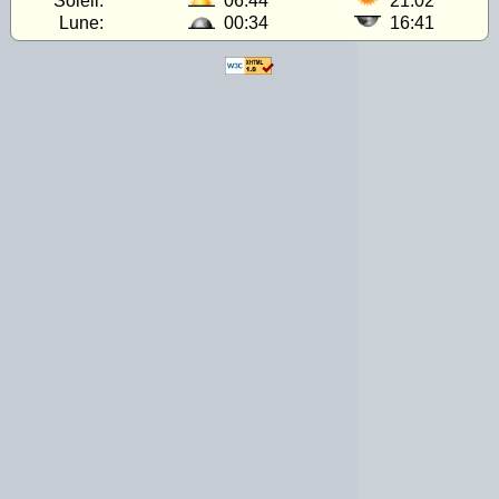
Soleil:
06:44
21:02
Lune:
00:34
16:41