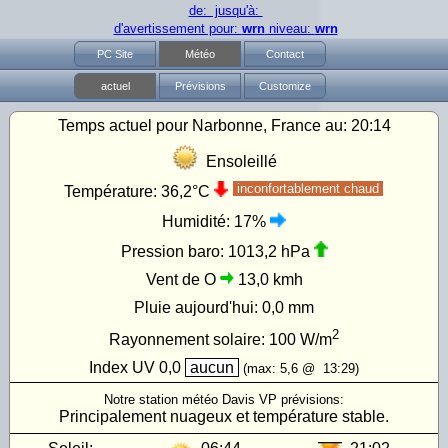
de: jusqu'à:
d'avertissement pour:
wrn
niveau:
wrn
PC Site
Météo
Contact
actuel
Prévisions
Customize
Temps actuel pour Narbonne, France au:
20:14
Ensoleillé
inconfortablement chaud
Température:
36,2°C
Humidité:
17%
Pression baro:
1013,2 hPa
Vent de O
13,0 kmh
Pluie aujourd'hui:
0,0 mm
2
Rayonnement solaire:
100
W/m
Index UV
0,0
aucun
(max:
5,6
@
13:29
)
Notre station météo Davis VP prévisions:
Principalement nuageux et température stable.