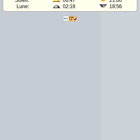
Soleil:
06:47
21:00
Lune:
02:18
18:56