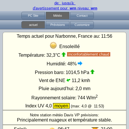
de: jusqu'à:
d'avertissement pour:
wrn
niveau:
wrn
PC Site
Météo
Contact
actuel
Prévisions
Customize
Temps actuel pour Narbonne, France au:
11:56
Ensoleillé
inconfortablement chaud
Température:
32,3°C
Humidité:
48%
Pression baro:
1014,5 hPa
Vent de ENE
11,2 kmh
Pluie aujourd'hui:
2,0 mm
2
Rayonnement solaire:
744
W/m
Index UV
4,0
moyen
(max:
4,0
@
11:53
)
Notre station météo Davis VP prévisions:
Principalement nuageux et température stable.